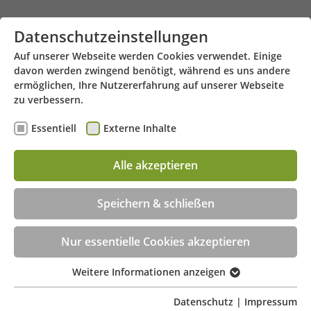
Zum Hauptinhalt springen
Datenschutzeinstellungen
Auf unserer Webseite werden Cookies verwendet. Einige
davon werden zwingend benötigt, während es uns andere
ermöglichen, Ihre Nutzererfahrung auf unserer Webseite
zu verbessern.
Essentiell
Externe Inhalte
Alle akzeptieren
Emil-Geis-Str. 4 - 82031 Grünwald
Menü
Speichern & schließen
Beratungstermin jetzt online buchen!
Nur essentielle Cookies akzeptieren
Weitere Informationen anzeigen
Essentiell
Essentielle Cookies werden für grundlegende
Datenschutz
|
Impressum